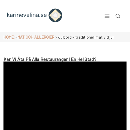
Skip
to
content
Karinevelina.se
HOME
>
MAT OCH ALLERGIER
>
Julbord – traditionell mat vid jul
Kan Vi Äta På Alla Restauranger I En Hel Stad?