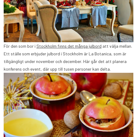
För den som bor i
Stockholm finns det många julbord
att välja mellan.
Ett ställe som erbjuder julbord i Stockholm är La Botanica, som är
tillgängligt under november och december. Här går det att planera
konferens och event, där upp till tusen personer kan delta.