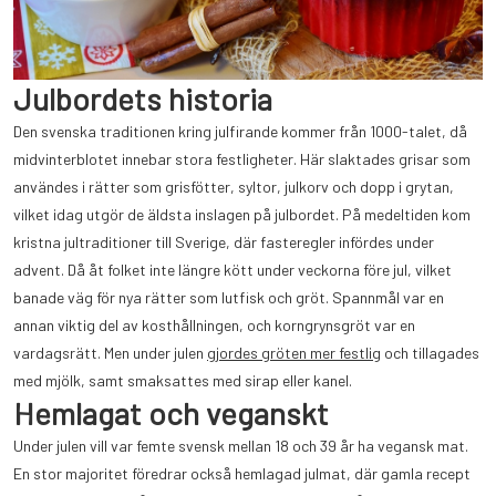
Julbordets historia
Den svenska traditionen kring julfirande kommer från 1000-talet, då
midvinterblotet innebar stora festligheter. Här slaktades grisar som
användes i rätter som grisfötter, syltor, julkorv och dopp i grytan,
vilket idag utgör de äldsta inslagen på julbordet. På medeltiden kom
kristna jultraditioner till Sverige, där fasteregler infördes under
advent. Då åt folket inte längre kött under veckorna före jul, vilket
banade väg för nya rätter som lutfisk och gröt. Spannmål var en
annan viktig del av kosthållningen, och korngrynsgröt var en
vardagsrätt. Men under julen
gjordes gröten mer festlig
och tillagades
med mjölk, samt smaksattes med sirap eller kanel.
Hemlagat och veganskt
Under julen vill var femte svensk mellan 18 och 39 år ha vegansk mat.
En stor majoritet föredrar också hemlagad julmat, där gamla recept