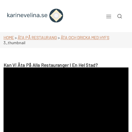
Skip
to
content
Karinevelina.se
HOME
>
ÄTA PÅ RESTAURANG
>
ÄTA OCH DRICKA MED HYFS
3_thumbnail
Kan Vi Äta På Alla Restauranger I En Hel Stad?