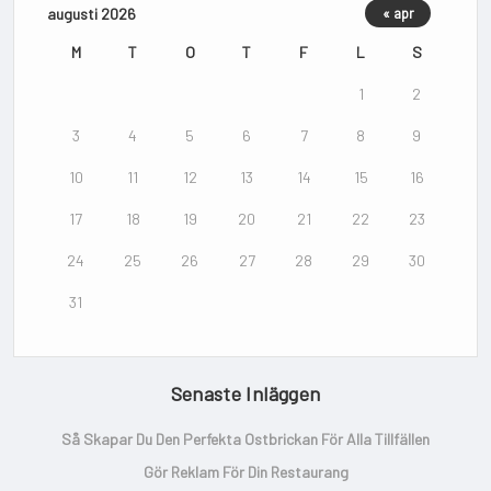
augusti 2026
« apr
M
T
O
T
F
L
S
1
2
3
4
5
6
7
8
9
10
11
12
13
14
15
16
17
18
19
20
21
22
23
24
25
26
27
28
29
30
31
Senaste Inläggen
Så Skapar Du Den Perfekta Ostbrickan För Alla Tillfällen
Gör Reklam För Din Restaurang